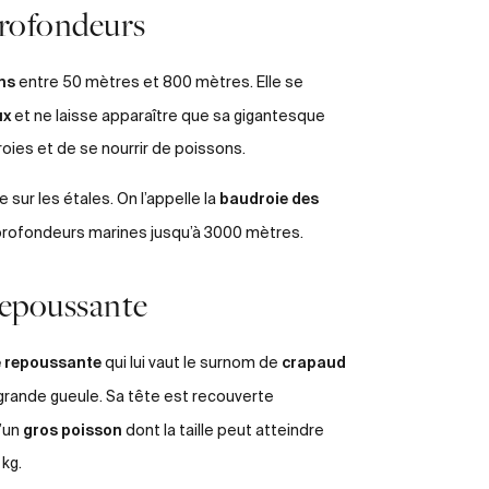
profondeurs
ns
entre 50 mètres et 800 mètres. Elle se
ux
et ne laisse apparaître que sa gigantesque
oies et de se nourrir de poissons.
baudroie des
sur les étales. On l’appelle la
s profondeurs marines jusqu’à 3000 mètres.
repoussante
 repoussante
crapaud
qui lui vaut le surnom de
grande gueule. Sa tête est recouverte
gros poisson
d’un
dont la taille peut atteindre
 kg.