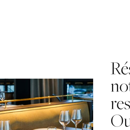
Ré
no
re
Ou