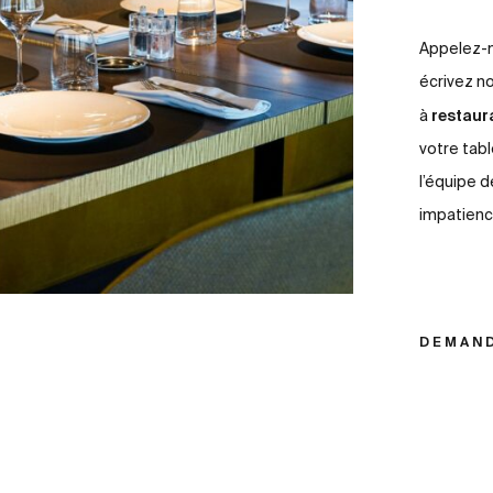
Appelez-
écrivez n
restaur
à
votre tab
l’équipe d
impatience
DEMAND