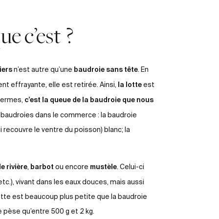
ue c’est ?
iers
baudroie sans tête
n’est autre qu’une
. En
la lotte
 effrayante, elle est retirée. Ainsi,
est
c’est la queue de la baudroie que nous
termes,
 baudroies dans le commerce : la baudroie
recouvre le ventre du poisson) blanc; la
de rivière
barbot
mustèle
,
ou encore
. Celui-ci
tc.), vivant dans les eaux douces, mais aussi
lotte est beaucoup plus petite que la baudroie
 pèse qu’entre 500 g et 2 kg.