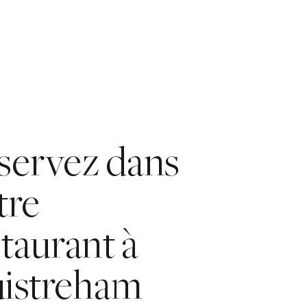
servez dans
tre
staurant à
istreham